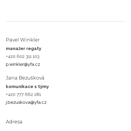
Pavel Winkler
manažer regaty
+420 602 311 103
p.winkler@yfa.cz
Jana Bezušková
komunikace s týmy
+420 777 662 281
j.bezuskova@yfa.cz
Adresa